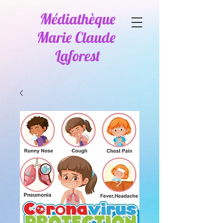
Médiathèque
Marie Claude
Laforest