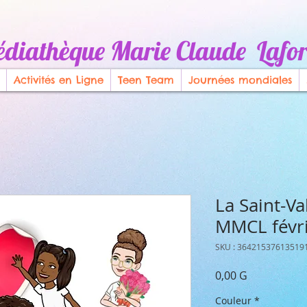
diathèque Marie Claude Lafor
Activités en Ligne
Teen Team
Journées mondiales
La Saint-Val
MMCL févr
SKU : 36421537613519
Prix
0,00 G
Couleur
*