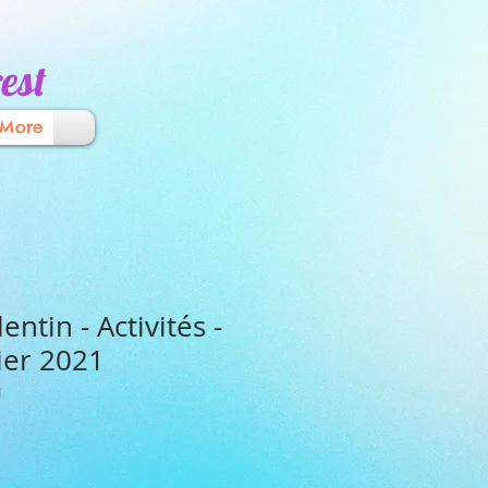
est
More
entin - Activités -
ier 2021
1