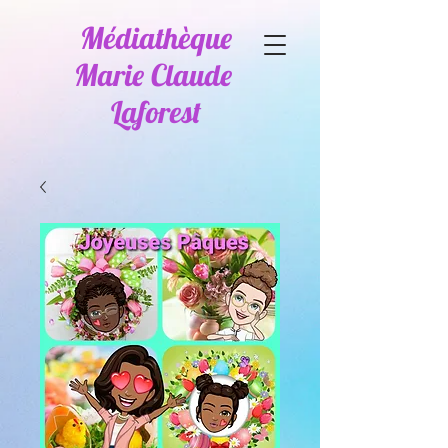
Médiathèque
Marie Claude
Laforest