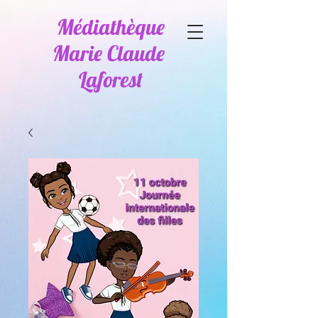
Médiathèque
Marie Claude
Laforest