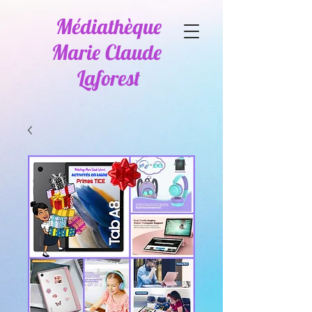
Médiathèque
Marie Claude
Laforest