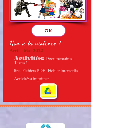
OK
Non à la violence !
Avril - Mai 2022
Activités:
Documentaires -
Textes à
lire - Fichiers PDF - Fichier interactifs -
Activités à imprimer