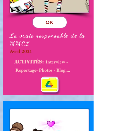
OK
La vraie responsable de la
MMCL
Avril 2021
Activités
:
Interview -
Reportage- Photos - Blog....