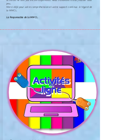
activités
ne sont pas encore disponibles.
Nous travaillons à tout finaliser sous
peu
.
Merci déjà pour votre
compréhension
et votre support continus à l'
égard de
la MMCL
.
La Responsable de la MMCL.