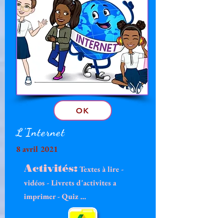
OK
L'Internet
8 avril 2021
Activités:
Textes à lire -
vidéos
- Livrets d'activites a
imprimer - Quiz ...